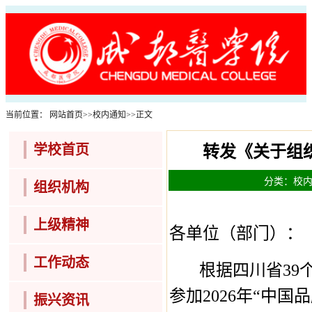
当前位置：
网站首页
>>
校内通知
>>
正文
学校首页
转发《关于组织
分类：校内通
组织机构
上级精神
各单位（部门）：
工作动态
根据四川省
39
参加
2026
年
“
中国品
振兴资讯