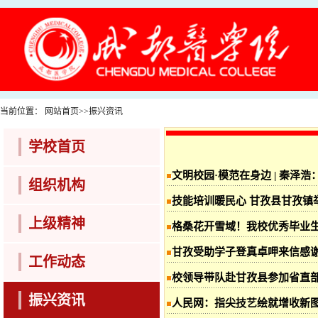
当前位置：
网站首页
>>
振兴资讯
学校首页
文明校园·模范在身边 | 秦泽
组织机构
技能培训暖民心 甘孜县甘孜镇
上级精神
格桑花开雪域！我校优秀毕业
甘孜受助学子登真卓呷来信感
工作动态
校领导带队赴甘孜县参加省直部门（单
振兴资讯
人民网：指尖技艺绘就增收新